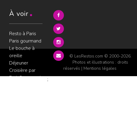
À voir
Resto à Paris
Paris gourmand
Le bouche à
oreille
© LesRestos.com © 2000-2026.
Photos et illustrations : droits
Déjeuner
réservés |
Mentions légales
Croisière par
ParisGourmand
;
Politique de
confidentialité
Condition
d'utilisation
Consultez les
avis sur les
restaurants sur
GoWork.fr