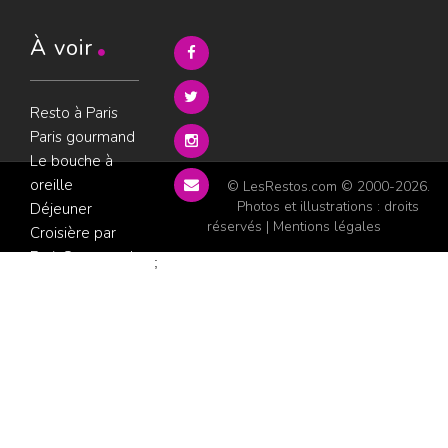
À voir
Resto à Paris
Paris gourmand
Le bouche à
oreille
© LesRestos.com © 2000-2026.
Photos et illustrations : droits
Déjeuner
réservés |
Mentions légales
Croisière par
ParisGourmand
;
Politique de
confidentialité
Condition
d'utilisation
Consultez les
avis sur les
restaurants sur