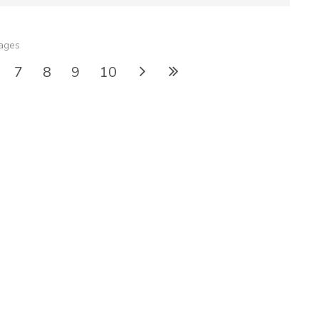
ages
7
8
9
10