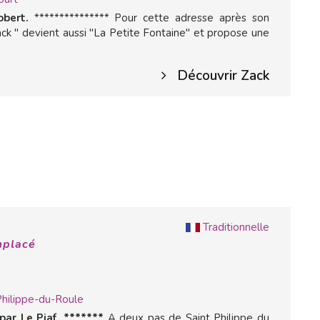
bert.
*************** Pour cette adresse après son
k " devient aussi "La Petite Fontaine" et propose une
Découvrir Zack
Traditionnelle
mplacé
Philippe-du-Roule
ar Le Piaf. *******
A deux pas de Saint Philippe du