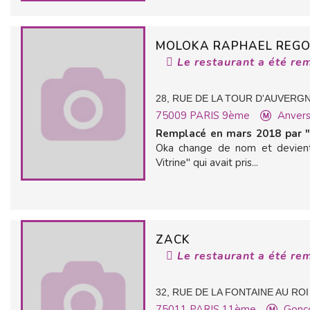
MOLOKA RAPHAEL REG
Le restaurant a été re
28, RUE DE LA TOUR D'AUVERG
75009
PARIS 9ème
Anver
Remplacé en mars 2018 par "L
Oka change de nom et devien
Vitrine" qui avait pris...
ZACK
Le restaurant a été re
32, RUE DE LA FONTAINE AU ROI
75011
PARIS 11ème
Gonc