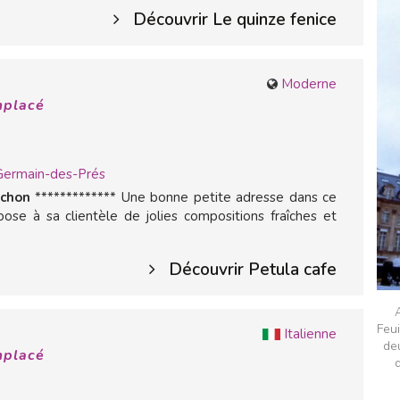
Découvrir Le quinze fenice
Moderne
mplacé
Germain-des-Prés
rchon
************* Une bonne petite adresse dans ce
pose à sa clientèle de jolies compositions fraîches et
Découvrir Petula cafe
A
Feui
Italienne
de
mplacé