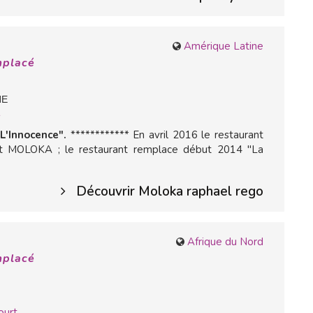
O
Amérique Latine
mplacé
NE
s
'Innocence".
************ En avril 2016 le restaurant
t MOLOKA ; le restaurant remplace début 2014 "La
Découvrir Moloka raphael rego
Afrique du Nord
mplacé
ourt