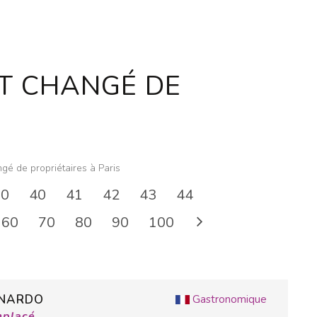
T CHANGÉ DE
gé de propriétaires à Paris
30
40
41
42
43
44
60
70
80
90
100
RNARDO
Gastronomique
mplacé