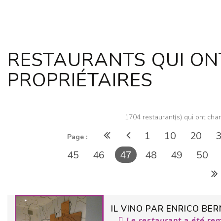
RESTAURANTS QUI ON
PROPRIÉTAIRES
1704 restaurant(s) qui ont chan
1
10
20
Page :
45
46
48
49
50
47
IL VINO PAR ENRICO BE
Le restaurant a été re