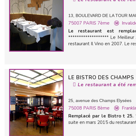
13, BOULEVARD DE LA TOUR M
75007
PARIS 7ème
Invalid
Le restaurant est rempla
******************* Le Meilleu
restaurant Il Vino en 2007. Le res
LE BISTRO DES CHAMPS
Le restaurant a été re
25, avenue des Champs Elysées
75008
PARIS 8ème
Frankl
Remplacé par le Bistro t 25.
*
suite en mars 2015 du restauran