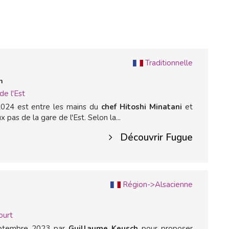
Traditionnelle
n
de l'Est
024 est entre les mains du
chef Hitoshi Minatani
et
 pas de la gare de l'Est. Selon la...
Découvrir Fugue
Région->Alsacienne
ourt
eptembre 2023 par
Guillaume Keusch
pour proposer