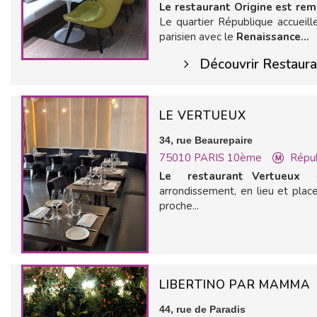
Le restaurant Origine est re
Le quartier République accueill
parisien avec le
Renaissance...
Découvrir Restauran
LE VERTUEUX
34, rue Beaurepaire
75010
PARIS 10ème
Répu
Le restaurant Vertueux
o
arrondissement, en lieu et plac
proche...
LIBERTINO PAR MAMMA
44, rue de Paradis