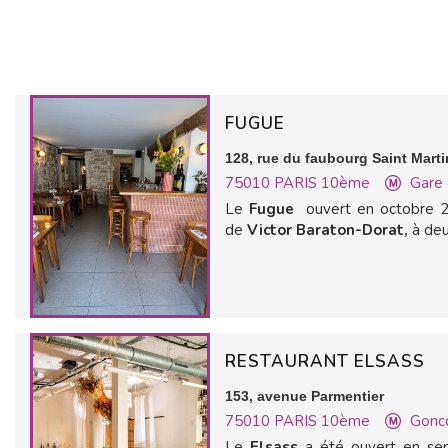
FUGUE
128, rue du faubourg Saint Marti
75010
PARIS 10ème
Gare 
Le
Fugue
ouvert en octobre 2
de
Victor Baraton-Dorat,
à deux
RESTAURANT ELSASS
153, avenue Parmentier
75010
PARIS 10ème
Gonc
Le
Elsass
a été ouvert en s