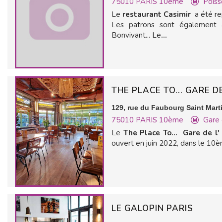
75010
PARIS 10ème
Poiss
Le
restaurant Casimir
a été r
Les patrons sont également à
Bonvivant... Le
...
THE PLACE TO... GARE D
129, rue du Faubourg Saint Mart
75010
PARIS 10ème
Gare 
Le
The Place To... Gare de l'
ouvert en juin 2022, dans le 10è
LE GALOPIN PARIS