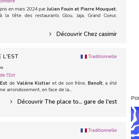
onnière
epris en mars 2024 par
Julien Fouin et Pierre Mouquet
.
 la tête des restaurants Glou, Jaja, Grand Coeur,
Découvrir Chez casimir
E L'EST
Traditionnelle
in
de l'Est
 Est
de
Valérie Kistler
et de son frère,
Benoît
, a été
me arrondissement, en face de la...
Por
Découvrir The place to... gare de l'est
Traditionnelle