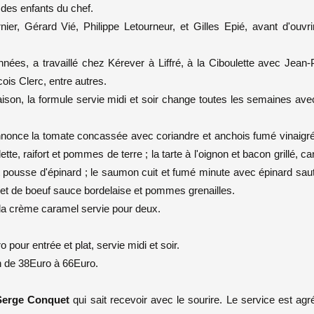
 des enfants du chef.
er, Gérard Vié, Philippe Letourneur, et Gilles Epié, avant d'ouvri
es, a travaillé chez Kérever à Liffré, à la Ciboulette avec Jean-P
cois Clerc, entre autres.
ison, la formule servie midi et soir change toutes les semaines av
nonce la tomate concassée avec coriandre et anchois fumé vinaigré 
tte, raifort et pommes de terre ; la tarte à l'oignon et bacon grillé, c
 et pousse d'épinard ; le saumon cuit et fumé minute avec épinard saut
filet de boeuf sauce bordelaise et pommes grenailles.
u la crème caramel servie pour deux.
pour entrée et plat, servie midi et soir.
 de 38Euro à 66Euro.
Serge Conquet
qui sait recevoir avec le sourire. Le service est agr