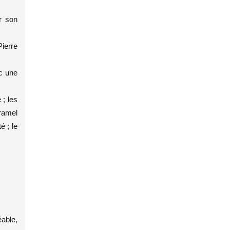
r son
ierre
ec une
; les
aramel
é ; le
éable,