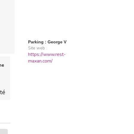
Parking : George V
Site web :
https://www.rest-
maxan.com/
me
ité