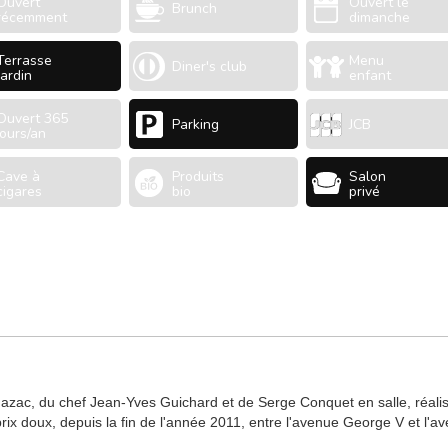
Ouvert
Ouvert le
Brunch
récemment
dimanche
Terrasse
Menu
Diner's club
Jardin
enfant
Ouvert 365
Parking
JCB
jours/an
Cave à
Produits
Salon
cigares
bio
privé
Jazac, du chef Jean-Yves Guichard et de Serge Conquet en salle, réali
rix doux, depuis la fin de l'année 2011, entre l'avenue George V et l'a