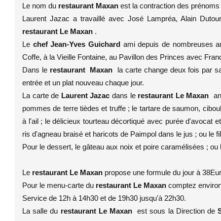
Le nom du
restaurant
Ma
xan
est la contraction des prénoms
Laurent Jazac a travaillé avec José Lampréa, Alain Dutourni
restaurant Le Maxan
.
Le
chef Jean-Yves Guichard
ami depuis de nombreuses anné
Coffe, à la Vieille Fontaine, au Pavillon des Princes avec Fran
Dans le
restaurant Maxan
la carte change deux fois par sa
entrée et un plat nouveau chaque jour.
La carte de
Laurent Jazac
dans le
restaurant Le Maxan
an
pommes de terre tièdes et truffe ; le tartare de saumon, ciboule
à l'ail ; le délicieux tourteau décortiqué avec purée d'avocat
ris d'agneau braisé et haricots de Paimpol dans le jus ; ou le 
Pour le dessert, le gâteau aux noix et poire caramélisées ; o
Le
restaurant Le Maxan
propose une formule du jour à 38Euro 
Pour le menu-carte du
restaurant Le Maxan
comptez environ
Service de 12h à 14h30 et de 19h30 jusqu'à 22h30.
La salle du
restaurant Le Maxan
est sous la Direction de