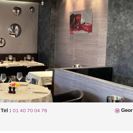
Tel :
01 40 70 04 78
Geor