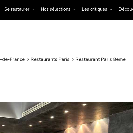
Se restaurer
Nos sélections
Les critiques
Décou
e-de-France
Restaurants Paris
Restaurant Paris 8ème