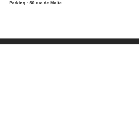
Parking : 50 rue de Malte
Restaurants
Lifestyle
Restaurants à Paris (6402)
Shopping
Restaurants en Île-de-
Évasion
France (1103)
Beaux livres
Restaurants en région
Boire
(1204)
Être guidé
Restaurants avec terrasse
Référencement
LesRestos