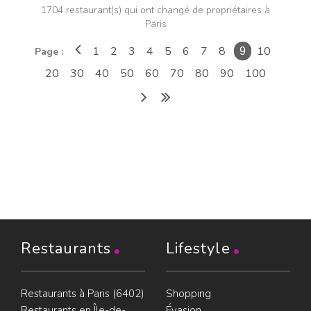
1704 restaurant(s) qui ont changé de propriétaires à
Paris
1
2
3
4
5
6
7
8
10
Page :
9
20
30
40
50
60
70
80
90
100
Restaurants
Lifestyle
Restaurants à Paris (6402)
Shopping
Restaurants en Île-de-
Évasion