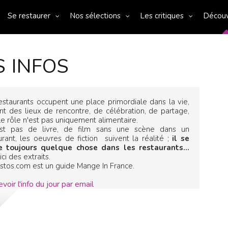
Se restaurer
Nos sélections
Les critiques
Décou
S INFOS
estaurants occupent une place primordiale dans la vie,
nt des lieux de rencontre, de célébration, de partage,
le rôle n'est pas uniquement alimentaire.
'est pas de livre, de film sans une scène dans un
urant, les oeuvres de fiction suivent la réalité ;
il se
e toujours quelque chose dans les restaurants...
ci des extraits.
stos.com est un guide Mange In France.
voir l'info du jour par email