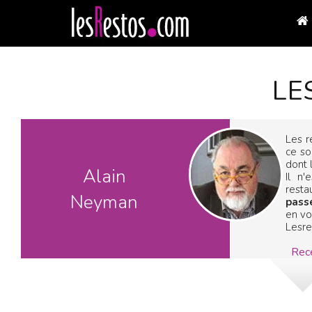
LE
Les r
ce so
dont 
Alain
Il n
resta
Neyman
pass
en voi
Lesre
Rece