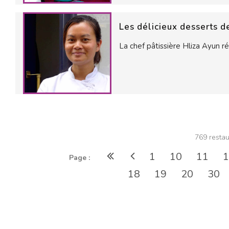
Les délicieux desserts d
La chef pâtissière Hliza Ayun r
769 restau
1
10
11
1
Page :
18
19
20
30