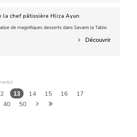
e la chef pâtissière Hliza Ayun
éalise de magnifiques desserts dans Savarin la Table.
Découvrir
rant(s)
2
14
15
16
17
13
40
50