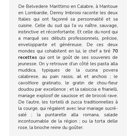
De Belvedere Marittimo en Calabre, à Mantoue
en Lombardie, Denny Imbroisi raconte les deux
Italies qui ont façonné sa personnalité et sa
cuisine. Celle du sud qui l’a vu naître, sauvage,
instinctive et réconfortante. Et celle du nord qui
a marqué ses débuts professionnels, précise,
enveloppante et généreuse. De ces deux
mondes qui cohabitent en lui, le chef a tiré
70
recettes
qui ont le goût de ses souvenirs de
jeunesse. On y retrouve d’un côté les pasta alla
muddica, typiques de la cucina povera
calabrese, au pain rassis, ail et anchois ; le
cavolfiore gratinato, le gratin de chou-fleur
doudou par excellence ; et la salsiccia e friarielli,
mariage explosif de saucisse et de brocoli rave.
De l’autre, les tortelli di zucca traditionnelles à
la courge, qui régalent avec leur mariage sucré-
salé ; la puntarelle alla romana, salade
incontournable de la région ; ou la torta delle
rose, la brioche reine du goûter.