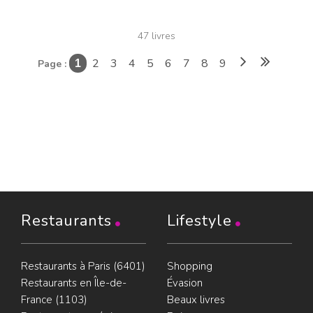
47 livres
2
3
4
5
6
7
8
9
Page :
1
Restaurants
Lifestyle
Restaurants à Paris (6401)
Shopping
Restaurants en Île-de-
Évasion
France (1103)
Beaux livres