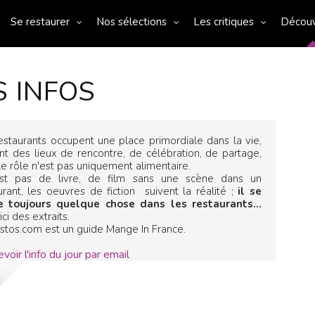
Se restaurer
Nos sélections
Les critiques
Décou
S INFOS
estaurants occupent une place primordiale dans la vie,
nt des lieux de rencontre, de célébration, de partage,
le rôle n'est pas uniquement alimentaire.
'est pas de livre, de film sans une scène dans un
urant, les oeuvres de fiction suivent la réalité ;
il se
e toujours quelque chose dans les restaurants...
ci des extraits.
stos.com est un guide Mange In France.
voir l'info du jour par email