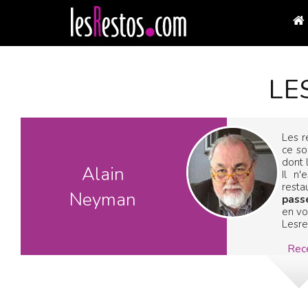
LE
Les r
ce so
dont 
Alain
Il n
resta
Neyman
pass
en voi
Lesre
Rece