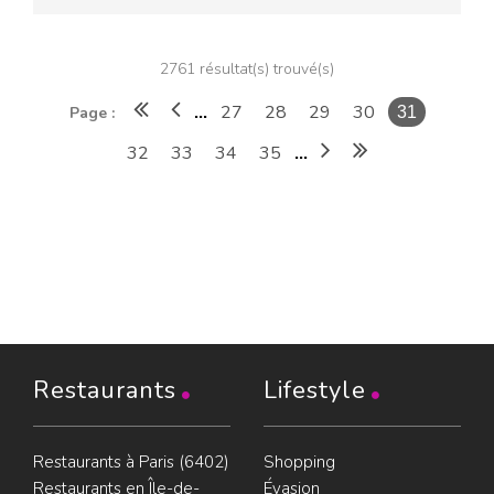
2761 résultat(s) trouvé(s)
27
28
29
30
Page :
...
31
32
33
34
35
...
Restaurants
Lifestyle
Restaurants à Paris (6402)
Shopping
Restaurants en Île-de-
Évasion