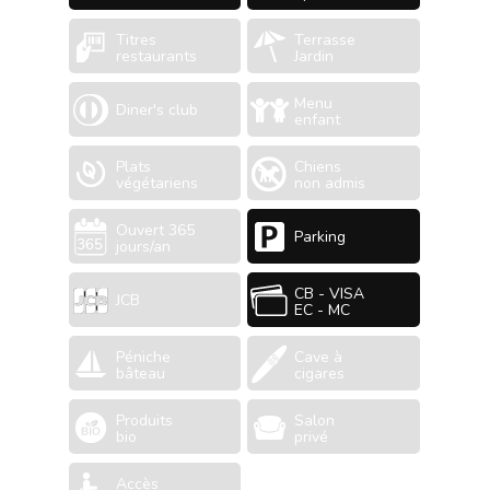
Titres
Terrasse
restaurants
Jardin
Menu
Diner's club
enfant
Plats
Chiens
végétariens
non admis
Ouvert 365
Parking
jours/an
CB - VISA
JCB
EC - MC
Péniche
Cave à
bâteau
cigares
Produits
Salon
bio
privé
Accès