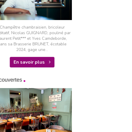
Champêtre chambraisien, bricoleur
itatif, Nicolas GUIGNARD, pouliné par
aurent Petit*** et Yves Camdeborde,
ans sa Brasserie BRUNET, écotable
2024, gage une...
En savoir plus
couvertes