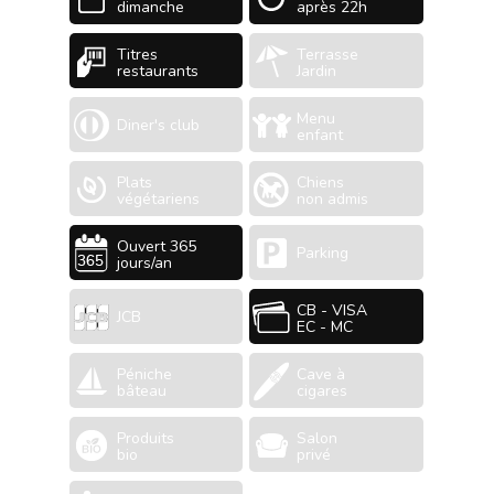
dimanche
après 22h
Titres
Terrasse
restaurants
Jardin
Menu
Diner's club
enfant
Plats
Chiens
végétariens
non admis
Ouvert 365
Parking
jours/an
CB - VISA
JCB
EC - MC
Péniche
Cave à
bâteau
cigares
Produits
Salon
bio
privé