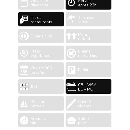
Ouvert le
Service
dimanche
après 22h
Titres
Terrasse
restaurants
Jardin
Menu
Diner's club
enfant
Plats
Chiens
végétariens
non admis
Ouvert 365
Parking
jours/an
CB - VISA
JCB
EC - MC
Péniche
Cave à
bâteau
cigares
Produits
Salon
bio
privé