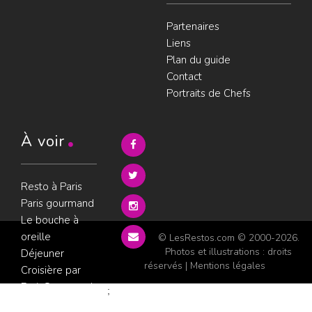
Partenaires
Liens
Plan du guide
Contact
Portraits de Chefs
À voir
Resto à Paris
Paris gourmand
Le bouche à
oreille
© LesRestos.com © 2000-2026.
Photos et illustrations : droits
Déjeuner
réservés |
Mentions légales
Croisière par
ParisGourmand
;
Politique de