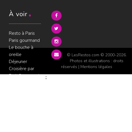
À voir
Resto à Paris
Paris gourmand
Le bouche à
oreille
© LesRestos.com © 2000-2026.
Photos et illustrations : droits
Déjeuner
réservés |
Mentions légales
Croisière par
ParisGourmand
;
Politique de
confidentialité
Condition
d'utilisation
Consultez les
avis sur les
restaurants sur