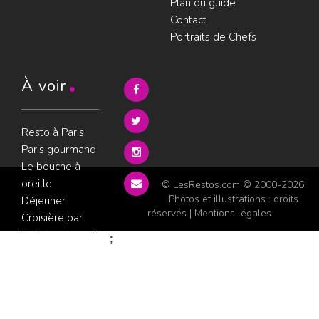
Plan du guide
Contact
Portraits de Chefs
À voir
Resto à Paris
Paris gourmand
Le bouche à
oreille
© LesRestos.com © 2000-2026.
Photos et illustrations : droits
Déjeuner
réservés |
Mentions légales
Croisière par
ParisGourmand
;
Politique de
confidentialité
Condition
d'utilisation