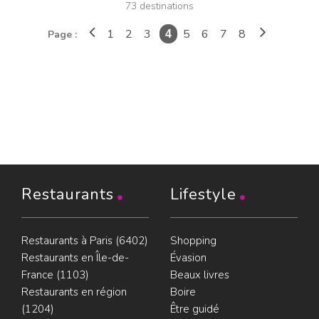
73 destinations
1
2
3
5
6
7
8
Page :
4
Restaurants
Lifestyle
Restaurants à Paris (6402)
Shopping
Restaurants en Île-de-
Évasion
France (1103)
Beaux livres
Restaurants en région
Boire
(1204)
Être guidé