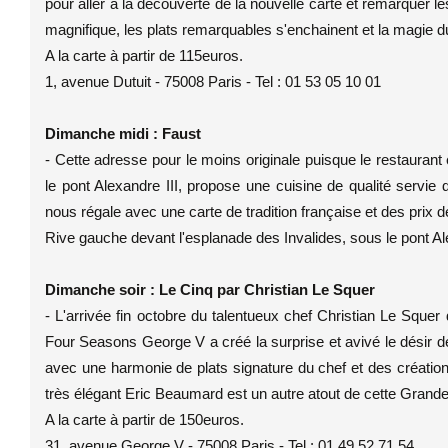
pour aller à la découverte de la nouvelle carte et remarquer l
magnifique, les plats remarquables s'enchainent et la magie d
A la carte à partir de 115euros.
1, avenue Dutuit - 75008 Paris - Tel : 01 53 05 10 01
Dimanche midi : Faust
- Cette adresse pour le moins originale puisque le restaurant
le pont Alexandre III, propose une cuisine de qualité servi
nous régale avec une carte de tradition française et des prix d
Rive gauche devant l'esplanade des Invalides, sous le pont Ale
Dimanche soir : Le Cinq par Christian Le Squer
- L'arrivée fin octobre du talentueux chef Christian Le Sque
Four Seasons George V a créé la surprise et avivé le désir de 
avec une harmonie de plats signature du chef et des création
très élégant Eric Beaumard est un autre atout de cette Grand
A la carte à partir de 150euros.
31, avenue George V - 75008 Paris - Tel : 01 49 52 71 54