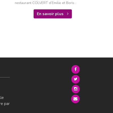
restaurant COLVERT d’Emilie et Boris...
En savoir plus
lle
re par