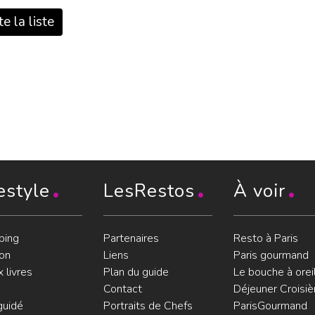
e la liste
estyle
LesRestos
À voir
ping
Partenaires
Resto à Paris
on
Liens
Paris gourmand
 livres
Plan du guide
Le bouche à orei
Contact
Déjeuner Croisiè
guidé
Portraits de Chefs
ParisGourmand