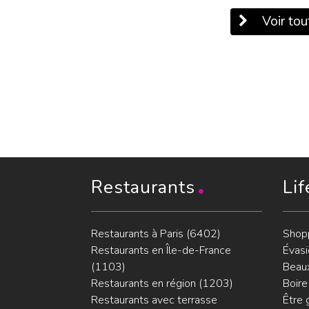
Voir tout
Restaurants
Lif
Restaurants à Paris (6402)
Shop
Restaurants en Île-de-France
Évasi
(1103)
Beaux
Restaurants en région (1203)
Boire
Restaurants avec terrasse
Être 