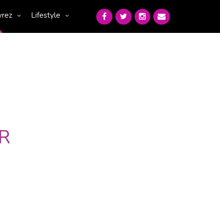
vrez
Lifestyle
R