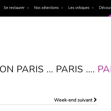
Se restaurer
Nos sélections
Les critiques
Décou
PARIS ... PARIS ....
PA
Week-end suivant