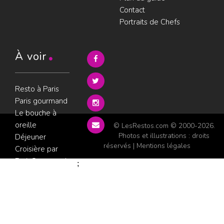
Contact
Portraits de Chefs
À voir
Resto à Paris
Paris gourmand
Le bouche à
oreille
© LesRestos.com © 2000-2026.
Photos et illustrations : droits
Déjeuner
réservés |
Mentions légales
Croisière par
ParisGourmand
;
Politique de
confidentialité
Condition
d'utilisation
Consultez les