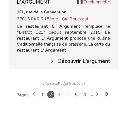
L'ARGUMENT
Traditionnelle
121, rue de la Convention
75015
PARIS 15ème
Boucicaut
Le
restaurant L' Argument
remplace le
"Bistrot 121" depuis septembre 2015. Le
restaurant L' Argument
propose une cuisine
traditionnelle française de brasserie. La carte du
restaurant L' Argument...
Découvrir L'argument
375 résultat(s) trouvé(s)
1
3
4
5
6
Page :
2
...