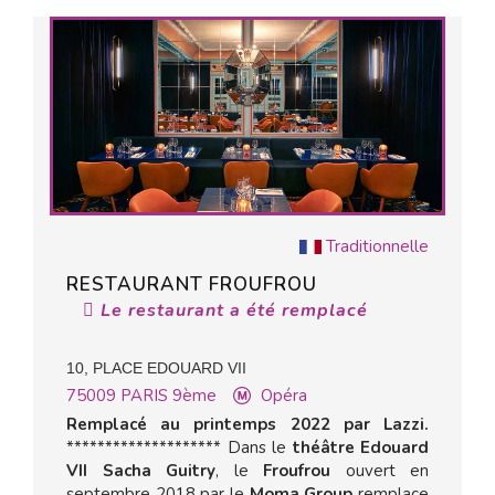
Traditionnelle
RESTAURANT FROUFROU
Le restaurant a été remplacé
10, PLACE EDOUARD VII
75009
PARIS 9ème
Opéra
Remplacé au printemps 2022 par Lazzi.
******************** Dans le
théâtre Edouard
VII Sacha Guitry
, le
Froufrou
ouvert en
septembre 2018 par le
Moma Group
remplace