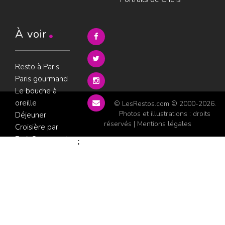
À voir
Resto à Paris
Paris gourmand
Le bouche à
oreille
© LesRestos.com © 2000-2026.
Photos et illustrations : droits
Déjeuner
réservés |
Mentions légales
Croisière par
ParisGourmand
;
Politique de
confidentialité
Condition
d'utilisation
Consultez les
avis sur les
restaurants sur