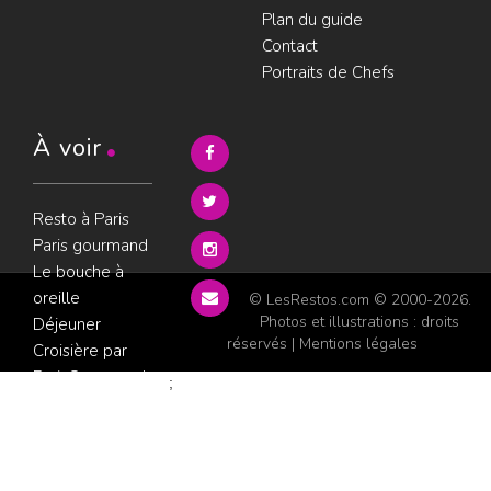
Plan du guide
Contact
Portraits de Chefs
À voir
Resto à Paris
Paris gourmand
Le bouche à
oreille
© LesRestos.com © 2000-2026.
Photos et illustrations : droits
Déjeuner
réservés |
Mentions légales
Croisière par
ParisGourmand
;
Politique de
confidentialité
Condition
d'utilisation