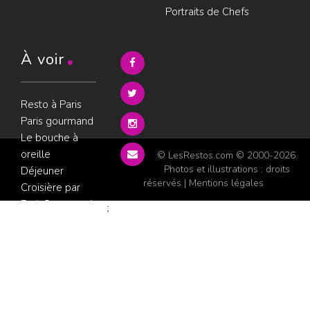
Portraits de Chefs
À voir
Resto à Paris
Paris gourmand
Le bouche à
oreille
© LesRestos.com © 2000-2026.
Photos et illustrations : droits
Déjeuner
réservés |
Mentions légales
Croisière par
ParisGourmand
;
Politique de
confidentialité
Condition
d'utilisation
Consultez les
avis sur les