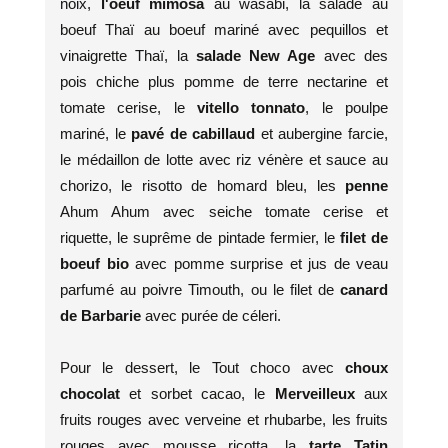
noix,
l'oeuf mimosa
au wasabi, la salade au
boeuf Thaï au boeuf mariné avec pequillos et
vinaigrette Thaï, la
salade New Age
avec des
pois chiche plus pomme de terre nectarine et
tomate cerise, le
vitello tonnato
, le poulpe
mariné, le
pavé de cabillaud
et aubergine farcie,
le médaillon de lotte avec riz vénère et sauce au
chorizo, le risotto de homard bleu, les
penne
Ahum Ahum avec seiche tomate cerise et
riquette, le suprême de pintade fermier, le
filet de
boeuf bio
avec pomme surprise et jus de veau
parfumé au poivre Timouth, ou le filet de
canard
de Barbarie
avec purée de céleri.
Pour le dessert, le Tout choco avec
choux
chocolat
et sorbet cacao, le
Merveilleux
aux
fruits rouges avec verveine et rhubarbe, les fruits
rouges avec mousse ricotta, la
tarte Tatin