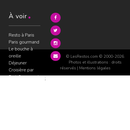
À voir
Resto à Paris
Paris gourmand
Le bouche à
oreille
© LesRestos.com © 2000-2026.
Photos et illustrations : droits
Déjeuner
réservés |
Mentions légales
Croisière par
ParisGourmand
;
Politique de
confidentialité
Condition
d'utilisation
Consultez les
avis sur les
restaurants sur