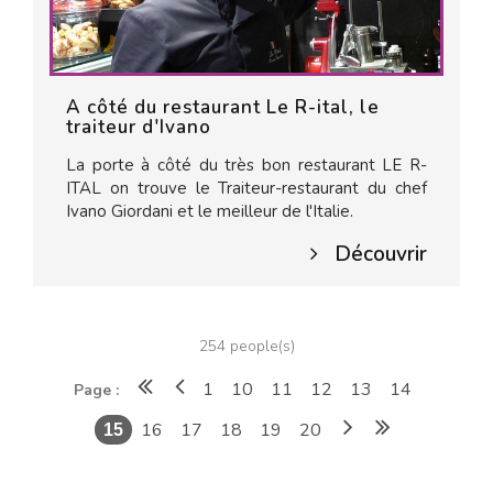
A côté du restaurant Le R-ital, le
traiteur d'Ivano
La porte à côté du très bon restaurant LE R-
ITAL on trouve le Traiteur-restaurant du chef
Ivano Giordani et le meilleur de l'Italie.
Découvrir
254 people(s)
1
10
11
12
13
14
Page :
16
17
18
19
20
15