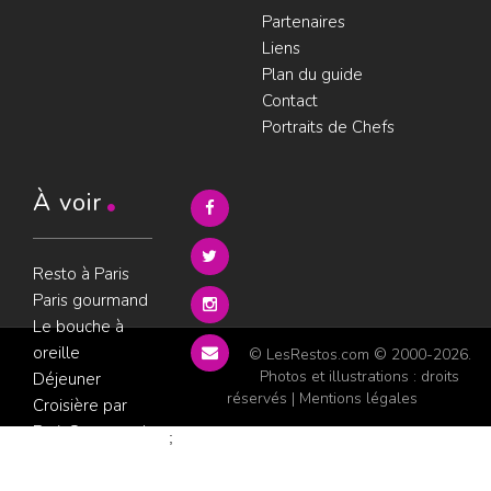
Partenaires
Liens
Plan du guide
Contact
Portraits de Chefs
À voir
Resto à Paris
Paris gourmand
Le bouche à
oreille
© LesRestos.com © 2000-2026.
Photos et illustrations : droits
Déjeuner
réservés |
Mentions légales
Croisière par
ParisGourmand
;
Politique de
confidentialité