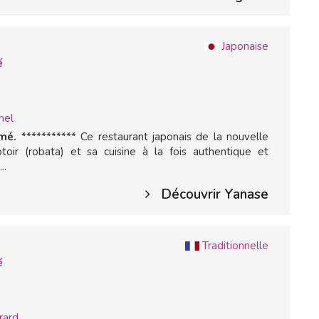
Japonaise
é
mel
mé.
*********** Ce restaurant japonais de la nouvelle
toir (robata) et sa cuisine à la fois authentique et
..
Découvrir Yanase
Traditionnelle
é
rard