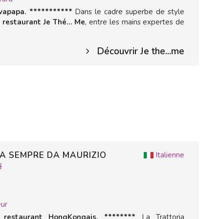
apapa. ***********
Dans le cadre superbe de style
u
restaurant Je Thé... Me
, entre les mains expertes de
Découvrir Je the...me
A SEMPRE DA MAURIZIO
Italienne
é
ur
restaurant HongKongais. ********
La Trattoria