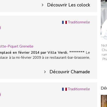
Découvrir Les colock
Traditionnelle
é
Nic
tte-Piquet Grenelle
Cha
placé en février 2014 par Villa Verdi. ********
Le
ram
lace à la mi-février 2009 à ce restaurant-bar-brasserie,
Ph
Découvrir Chamade
Dé
Traditionnelle
é