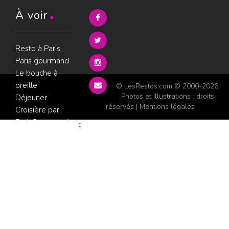
À voir
Resto à Paris
Paris gourmand
Le bouche à
oreille
© LesRestos.com © 2000-2026.
Photos et illustrations : droits
Déjeuner
réservés |
Mentions légales
Croisière par
ParisGourmand
;
Politique de
confidentialité
Condition
d'utilisation
Consultez les
avis sur les
restaurants sur
GoWork.fr