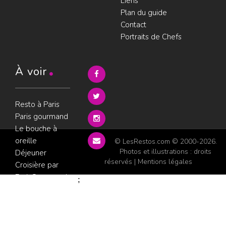
Liens
Plan du guide
Contact
Portraits de Chefs
À voir
Resto à Paris
Paris gourmand
Le bouche à
oreille
© LesRestos.com © 2000-2026.
Photos et illustrations : droits
Déjeuner
réservés |
Mentions légales
Croisière par
ParisGourmand
;
Politique de
confidentialité
Condition
d'utilisation