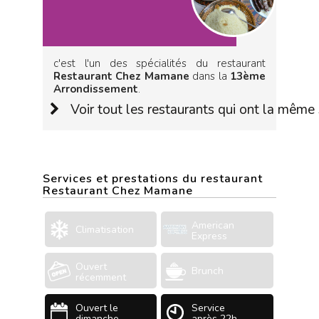
c'est l'un des spécialités du restaurant
Restaurant Chez Mamane
dans la
13ème
Arrondissement
.
Voir tout les restaurants qui ont la même 
Services et prestations du restaurant
Restaurant Chez Mamane
American
Climatisation
Express
Ouvert
Brunch
récemment
Ouvert le
Service
dimanche
après 22h