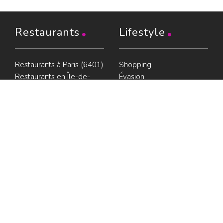
Restaurants
Lifestyle
Restaurants à Paris (6401)
Shopping
Restaurants en Île-de-
Évasion
France (1103)
Beaux livres
Restaurants en région
Boire
(1202)
Être guidé
Restaurants avec terrasse
Référencement
LesRestos
Partenaires
Liens
Plan du guide
Contact