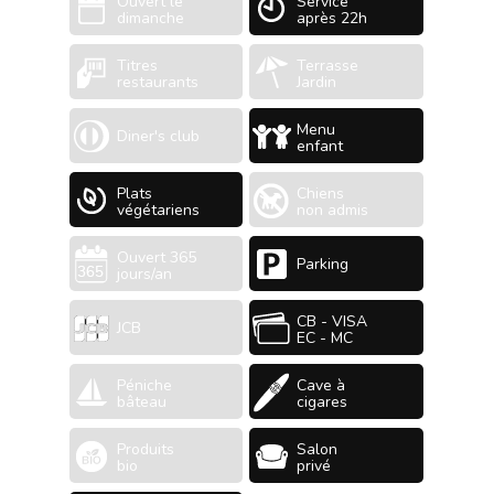
Ouvert le
Service
dimanche
après 22h
Titres
Terrasse
restaurants
Jardin
Menu
Diner's club
enfant
Plats
Chiens
végétariens
non admis
Ouvert 365
Parking
jours/an
CB - VISA
JCB
EC - MC
Péniche
Cave à
bâteau
cigares
Produits
Salon
bio
privé