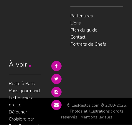
Partenaires
Liens
Plan du guide
Contact
Portraits de Chefs
À voir
Resto à Paris
Paris gourmand
Le bouche à
oreille
© LesRestos.com © 2000-2026.
Photos et illustrations : droits
Déjeuner
réservés |
Mentions légales
Croisière par
ParisGourmand
;