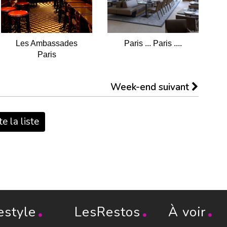
Les Ambassades
Paris ... Paris ....
Paris
Week-end suivant
e la liste
estyle
LesRestos
À voir