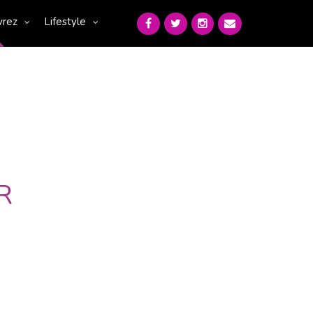
vrez
Lifestyle
R