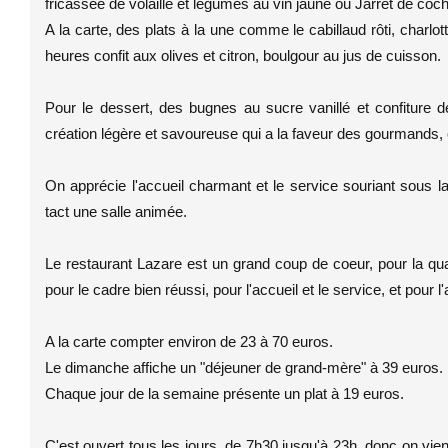
fricassée de volaille et légumes au vin jaune ou Jarret de coc
A la carte, des plats à la une comme le cabillaud rôti, charlo
heures confit aux olives et citron, boulgour au jus de cuisson.
Pour le dessert, des bugnes au sucre vanillé et confiture de
création légère et savoureuse qui a la faveur des gourmands, 
On apprécie l'accueil charmant et le service souriant sous l
tact une salle animée.
Le restaurant Lazare est un grand coup de coeur, pour la qual
pour le cadre bien réussi, pour l'accueil et le service, et pour 
A la carte compter environ de 23 à 70 euros.
Le dimanche affiche un "déjeuner de grand-mère" à 39 euros.
Chaque jour de la semaine présente un plat à 19 euros.
C'est ouvert tous les jours, de 7h30 jusqu'à 23h, donc on vien