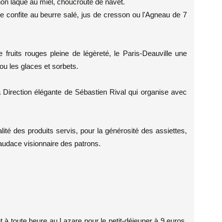
hon laqué au miel, choucroute de navet.
tte confite au beurre salé, jus de cresson ou l'Agneau de 7
 fruits rouges pleine de légèreté, le Paris-Deauville une
ou les glaces et sorbets.
a Direction élégante de Sébastien Rival qui organise avec
ité des produits servis, pour la générosité des assiettes,
l'audace visionnaire des patrons.
t à toute heure au Lazare pour le petit-déjeuner à 9 euros,