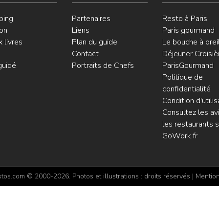
ping
Partenaires
Resto à Paris
on
Liens
Paris gourmand
 livres
Plan du guide
Le bouche à orei
Contact
Déjeuner Croisiè
guidé
Portraits de Chefs
ParisGourmand
Politique de
confidentialité
Condition d'utilis
Consultez les avi
les restaurants s
GoWork.fr
os.com © 2000-2026. Photos et illustrations : droits réservés |
Mention