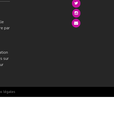
lle
re par
ation
s sur
ur
s légales