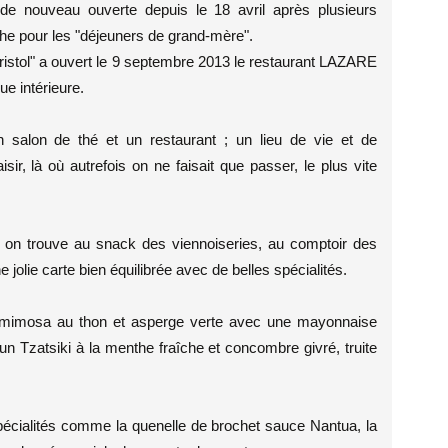
de nouveau ouverte depuis le 18 avril après plusieurs
che pour les "déjeuners de grand-mère".
Bristol" a ouvert le 9 septembre 2013 le restaurant LAZARE
ue intérieure.
n salon de thé et un restaurant ; un lieu de vie et de
ir, là où autrefois on ne faisait que passer, le plus vite
i on trouve au snack des viennoiseries, au comptoir des
jolie carte bien équilibrée avec de belles spécialités.
o" mimosa au thon et asperge verte avec une mayonnaise
 un Tzatsiki à la menthe fraîche et concombre givré, truite
spécialités comme la quenelle de brochet sauce Nantua, la