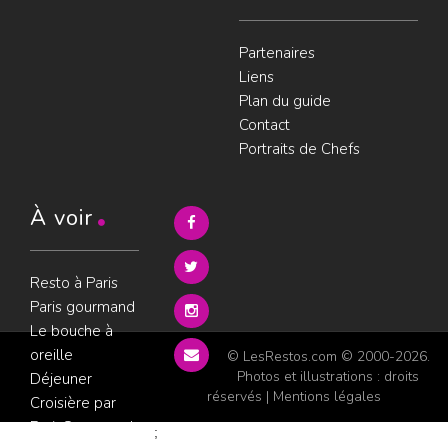
Partenaires
Liens
Plan du guide
Contact
Portraits de Chefs
À voir
Resto à Paris
Paris gourmand
Le bouche à
oreille
© LesRestos.com © 2000-2026.
Photos et illustrations : droits
Déjeuner
réservés |
Mentions légales
Croisière par
ParisGourmand
;