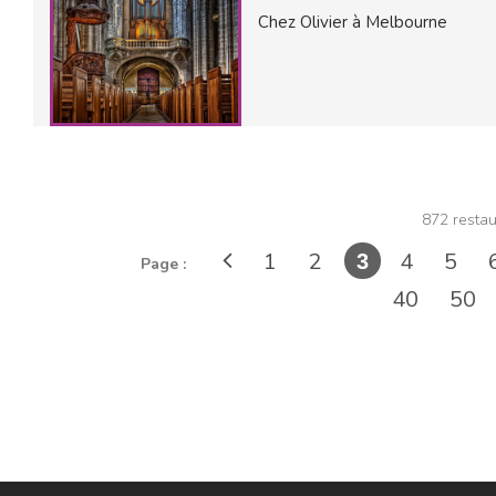
Chez Olivier à Melbourne
872 restau
1
2
4
5
3
Page :
40
50