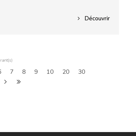
Découvrir
rant(s)
6
7
8
9
10
20
30