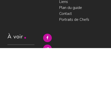
Liens
Plan du guide
Contact
Portraits de Chefs
À voir
Resto à Paris
Paris gourmand
Le bouche à
oreille
© LesRestos.com © 2000-2026.
Photos et illustrations : droits
Déjeuner
réservés |
Mentions légales
Croisière par
ParisGourmand
;
Politique de
confidentialité
Condition