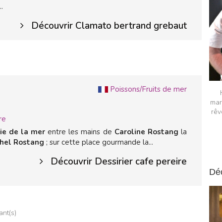
.
Découvrir Clamato bertrand grebaut
E
Poissons/Fruits de mer
mar
rêv
re
ie de la mer
entre les mains de
Caroline Rostang
la
chel Rostang
; sur cette place gourmande la...
Découvrir Dessirier cafe pereire
Dé
ant(s)