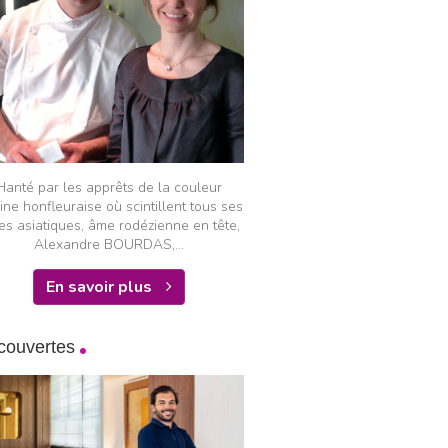
Hanté par les apprêts de la couleur
ine honfleuraise où scintillent tous ses
es asiatiques, âme rodézienne en tête,
Alexandre BOURDAS,...
En savoir plus
couvertes