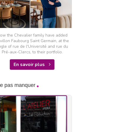
ow the Chevalier family have added
villon Faubourg Saint Germain, at the
gle of rue de l'Université and rue du
Pré-aux-Clercs, to their portfolio.
En savoir plus
ne pas manquer