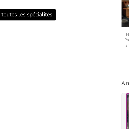
 toutes les spécialités
N
Pa
an
A 