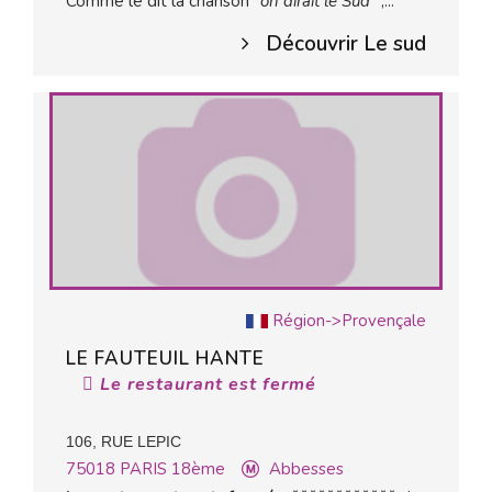
Comme le dit la chanson "
on dirait le Sud
",...
Découvrir Le sud
Région->Provençale
LE FAUTEUIL HANTE
Le restaurant est fermé
106, RUE LEPIC
75018
PARIS 18ème
Abbesses