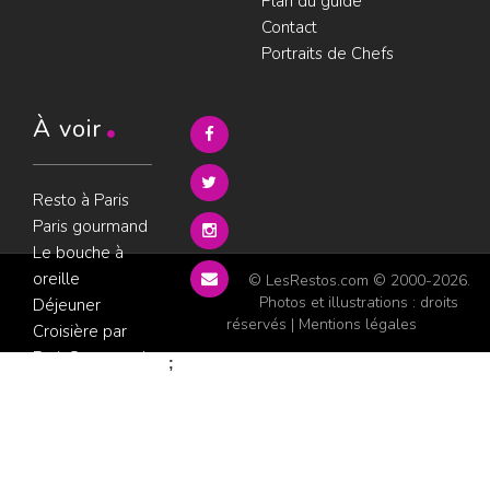
Plan du guide
Contact
Portraits de Chefs
À voir
Resto à Paris
Paris gourmand
Le bouche à
oreille
© LesRestos.com © 2000-2026.
Photos et illustrations : droits
Déjeuner
réservés |
Mentions légales
Croisière par
ParisGourmand
;
Politique de
confidentialité
Condition
d'utilisation
Consultez les