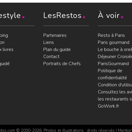
estyle
LesRestos
À voir
ping
Partenaires
Resto à Paris
on
Liens
Paris gourmand
 livres
Plan du guide
Le bouche à orei
Contact
Déjeuner Croisiè
guidé
Portraits de Chefs
ParisGourmand
Politique de
confidentialité
Condition d'utilis
Consultez les avi
les restaurants s
GoWork.fr
os.com © 2000-2026. Photos et illustrations : droits réservés |
Mention