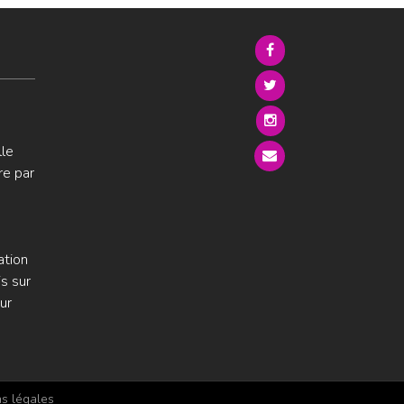
lle
re par
ation
s sur
ur
s légales