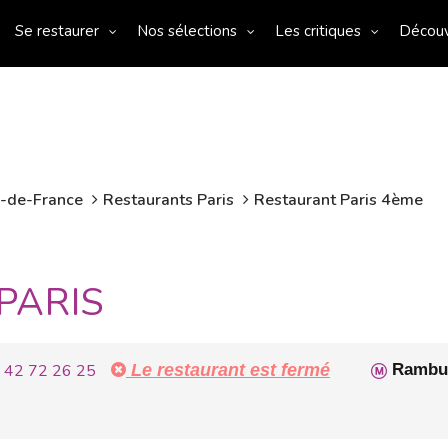
Se restaurer
Nos sélections
Les critiques
Décou
e-de-France
Restaurants Paris
Restaurant Paris 4ème
PARIS
 42 72 26 25
Le restaurant est fermé
Rambu