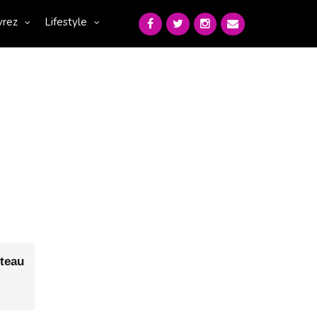
vrez
Lifestyle
teau