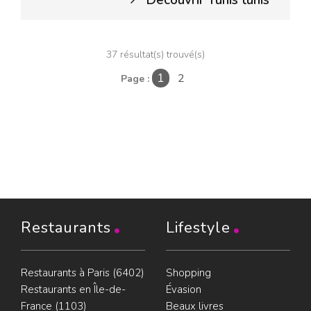
Découvrir Tunis tunis
37 résultat(s) trouvé(s)
2
Page :
1
Restaurants
Lifestyle
Restaurants à Paris (6402)
Shopping
Restaurants en Île-de-
Évasion
France (1103)
Beaux livres