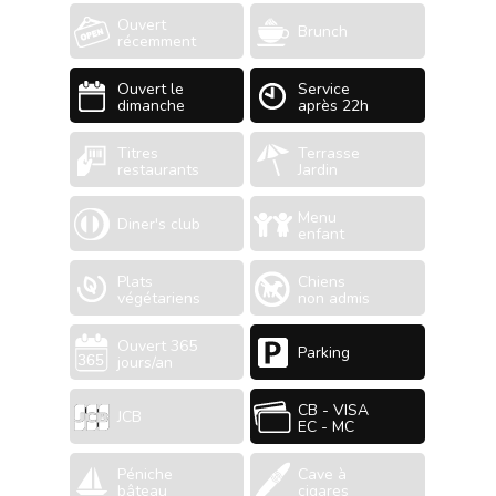
Ouvert
Brunch
récemment
Ouvert le
Service
dimanche
après 22h
Titres
Terrasse
restaurants
Jardin
Menu
Diner's club
enfant
Plats
Chiens
végétariens
non admis
Ouvert 365
Parking
jours/an
CB - VISA
JCB
EC - MC
Péniche
Cave à
bâteau
cigares