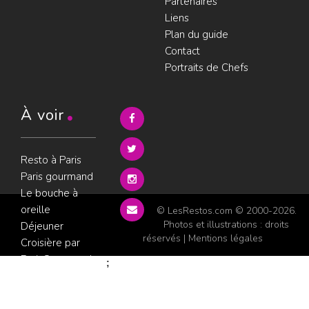
Partenaires
Liens
Plan du guide
Contact
Portraits de Chefs
À voir
Resto à Paris
Paris gourmand
Le bouche à
oreille
© LesRestos.com © 2000-2026.
Photos et illustrations : droits
Déjeuner
réservés |
Mentions légales
Croisière par
ParisGourmand
;
Politique de
confidentialité