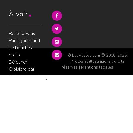
À voir
Resto à Paris
Paris gourmand
Le bouche à
oreille
© LesRestos.com © 2000-2026.
Photos et illustrations : droits
Déjeuner
réservés |
Mentions légales
Croisière par
ParisGourmand
;
Politique de
confidentialité
Condition
d'utilisation
Consultez les
avis sur les
restaurants sur