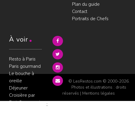
Plan du guide
Contact
Portraits de Chefs
À voir
Resto à Paris
Paris gourmand
Le bouche à
oreille
© LesRestos.com © 2000-2026.
Photos et illustrations : droits
Déjeuner
réservés |
Mentions légales
Croisière par
ParisGourmand
;
Politique de
confidentialité
Condition
d'utilisation