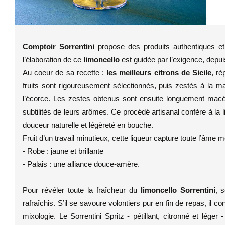
Comptoir Sorrentini
propose des produits authentiques et 
l’élaboration de ce
limoncello
est guidée par l’exigence, depuis
Au coeur de sa recette :
les meilleurs citrons de Sicile
, ré
fruits sont rigoureusement sélectionnés, puis zestés à la ma
l’écorce. Les zestes obtenus sont ensuite longuement macér
subtilités de leurs arômes. Ce procédé artisanal confère à la li
douceur naturelle et légèreté en bouche.
Fruit d’un travail minutieux, cette liqueur capture toute l’âme m
- Robe : jaune et brillante
- Palais : une alliance douce-amère.
Pour révéler toute la fraîcheur du
limoncello Sorrentini
, 
rafraîchis. S’il se savoure volontiers pur en fin de repas, il
mixologie. Le Sorrentini Spritz - pétillant, citronné et léger -