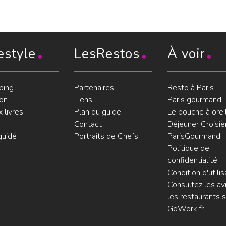
estyle
LesRestos
À voir
ping
Partenaires
Resto à Paris
on
Liens
Paris gourmand
 livres
Plan du guide
Le bouche à orei
Contact
Déjeuner Croisiè
guidé
Portraits de Chefs
ParisGourmand
Politique de
confidentialité
Condition d'utilis
Consultez les avi
les restaurants s
GoWork.fr