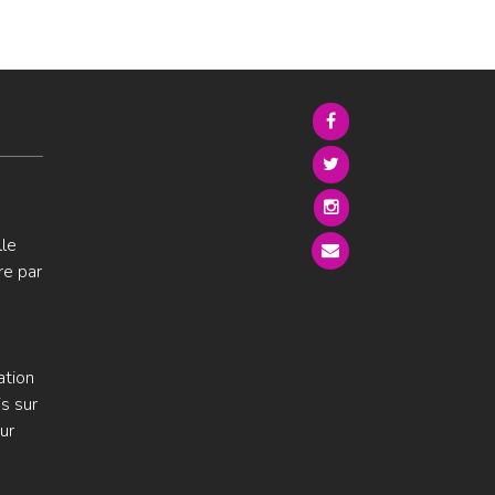
lle
re par
ation
s sur
ur