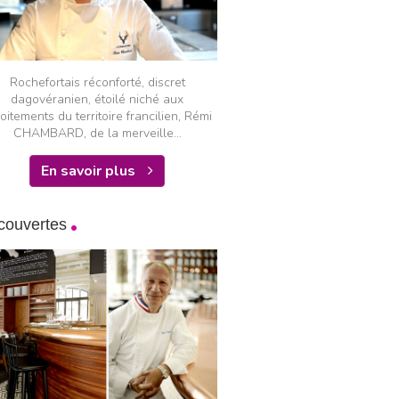
Rochefortais réconforté, discret
dagovéranien, étoilé niché aux
oitements du territoire francilien, Rémi
CHAMBARD, de la merveille...
En savoir plus
couvertes