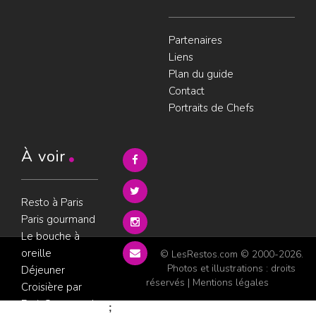
Partenaires
Liens
Plan du guide
Contact
Portraits de Chefs
À voir
Resto à Paris
Paris gourmand
Le bouche à
oreille
© LesRestos.com © 2000-2026.
Photos et illustrations : droits
Déjeuner
réservés |
Mentions légales
Croisière par
ParisGourmand
;