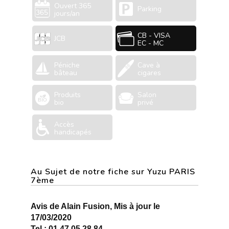
Ouvert 365
Parking
jours/an
CB - VISA
JCB
EC - MC
Péniche
Cave à
bâteau
cigares
Produits
Salon
bio
privé
Accès
handicapés
Au Sujet de notre fiche sur Yuzu PARIS
7ème
Avis de Alain Fusion, Mis à jour le
17/03/2020
Tel : 01 47 05 28 84