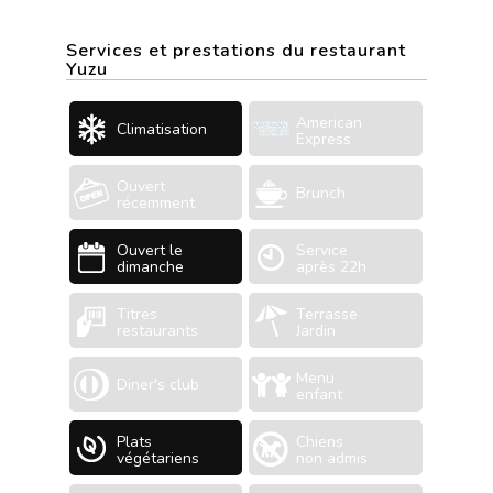
Services et prestations du restaurant
Yuzu
American
Climatisation
Express
Ouvert
Brunch
récemment
Ouvert le
Service
dimanche
après 22h
Titres
Terrasse
restaurants
Jardin
Menu
Diner's club
enfant
Plats
Chiens
végétariens
non admis